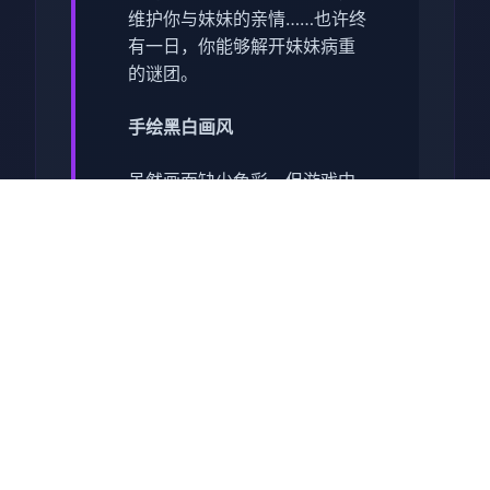
维护你与妹妹的亲情……也许终
有一日，你能够解开妹妹病重
的谜团。
手绘黑白画风
虽然画面缺少色彩，但游戏中
的世界绝对五彩缤纷！令人惊
叹的黑白画面个性十足，一定
会给你留下绝妙的回忆！
独特战斗系统